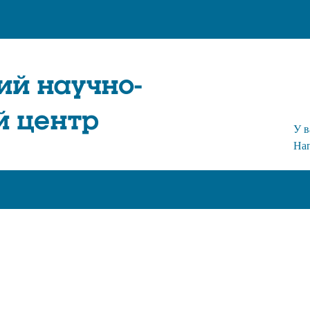
ий научно-
й центр
У в
На