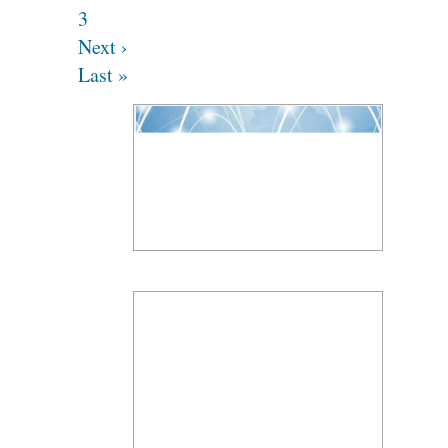
3
Next ›
Last »