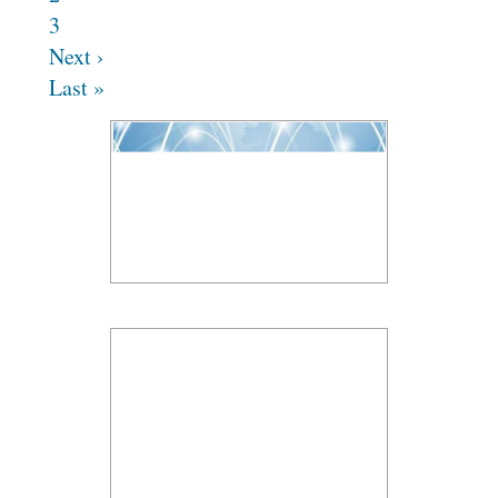
3
Next ›
Last »