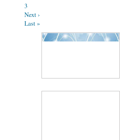
3
Next ›
Last »