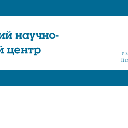
ий научно-
й центр
У в
На