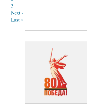
3
Next ›
Last »