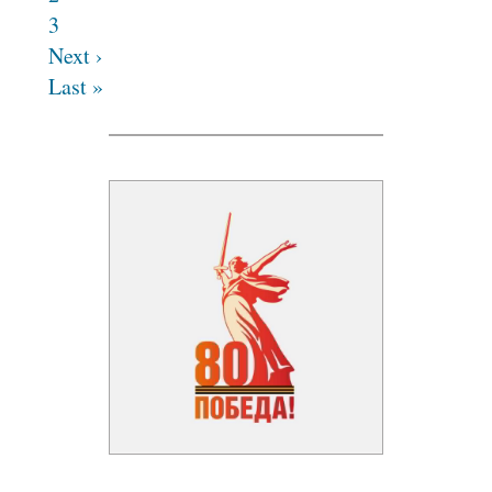
3
Next ›
Last »