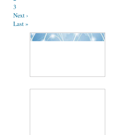
3
Next ›
Last »