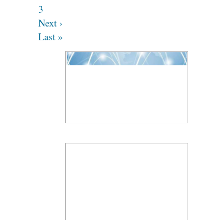
3
Next ›
Last »