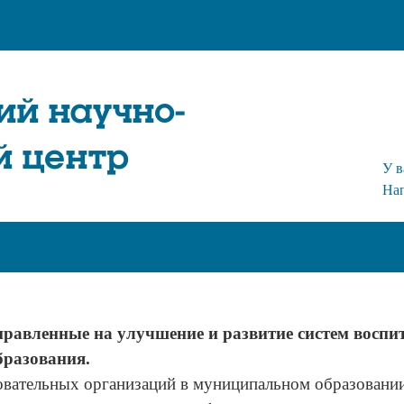
ий научно-
й центр
У в
На
правленные на улучшение и развитие систем воспи
бразования.
овательных организаций в муниципальном образовани