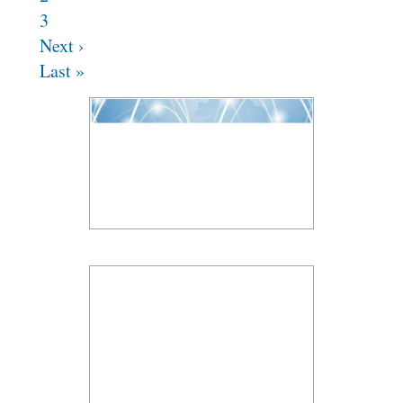
3
Next ›
Last »