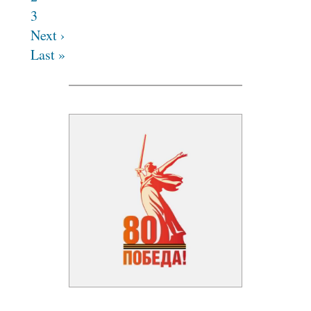
3
Next ›
Last »