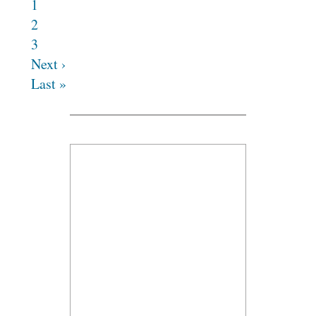
1
2
3
Next ›
Last »