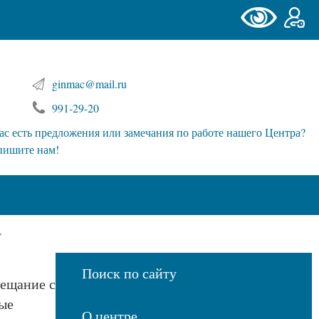
ginmac@mail.ru
991-29-20
ас есть предложения или замечания по работе нашего Центра?
пишите нам!
»
Поиск по сайту
вещание с
ые
О центре