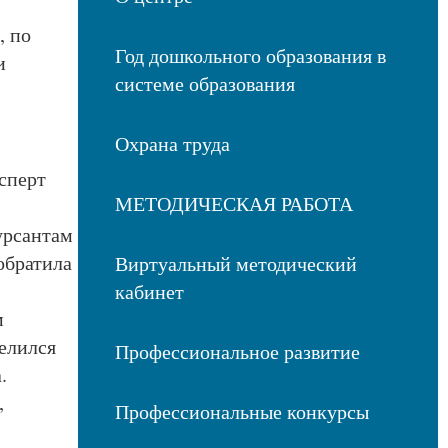
, по
Год дошкольного образования в
и
системе образования
Охрана труда
сперт
МЕТОДИЧЕСКАЯ РАБОТА
урсантам
обратила
Виртуальный методический
кабинет
м
елился
Профессиональное развитие
а.
,
Профессиональные конкурсы