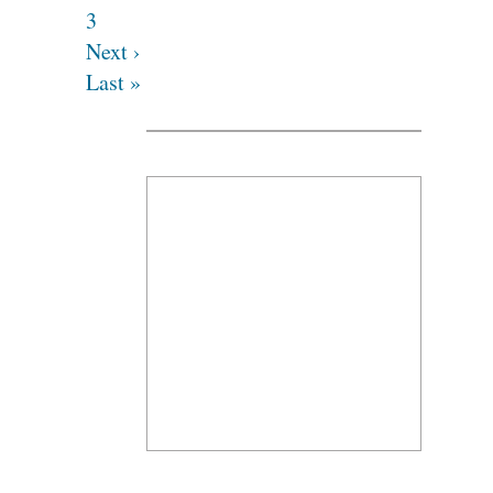
3
Next ›
Last »