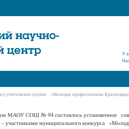
ий научно-
й центр
У в
На
рсу учительских клубов «Молодые профессионалы Краснодара
 базе МАОУ СОШ № 94 состоялось установочное со
 – участниками муниципального конкурса «Молод