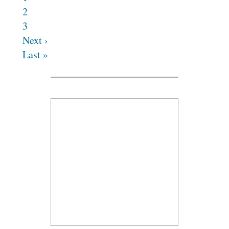
2
3
Next ›
Last »