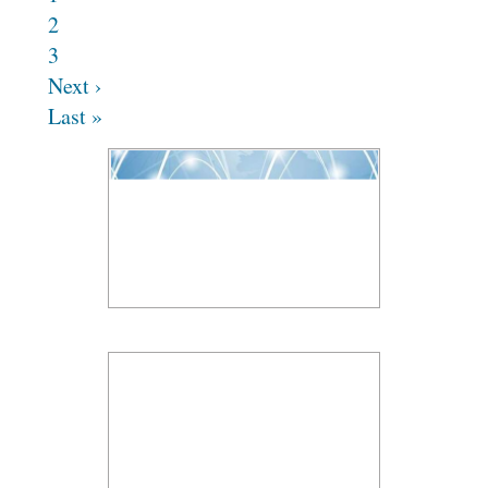
2
3
Next ›
Last »