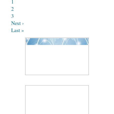
1
2
3
Next ›
Last »