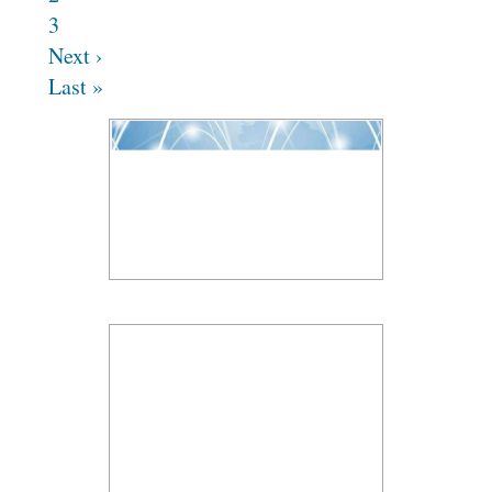
3
Next ›
Last »