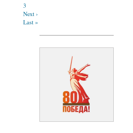
3
Next ›
Last »