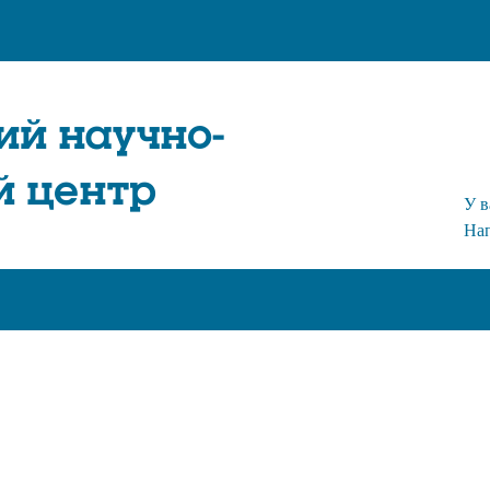
ий научно-
й центр
У в
На