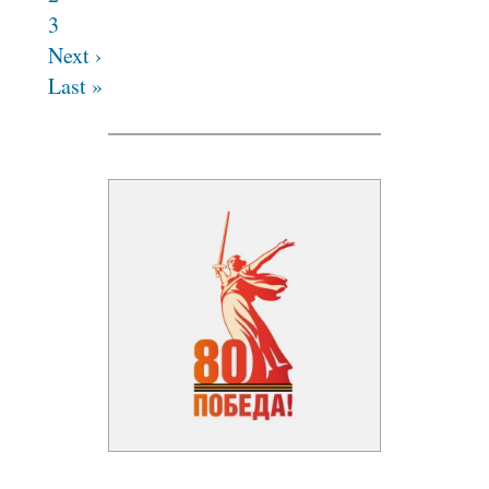
3
Next ›
Last »