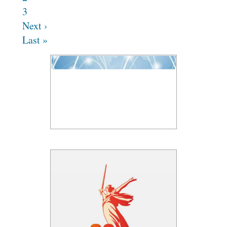
3
Next ›
Last »