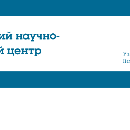
ий научно-
й центр
У в
На