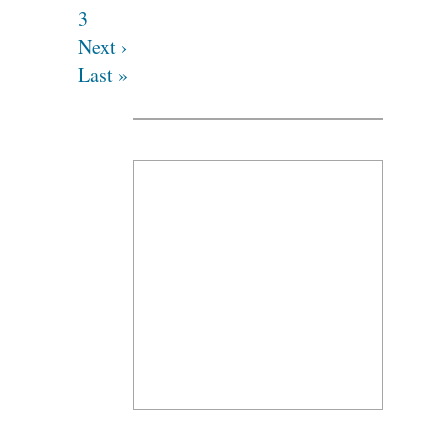
3
Next ›
Last »