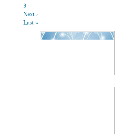
3
Next ›
Last »