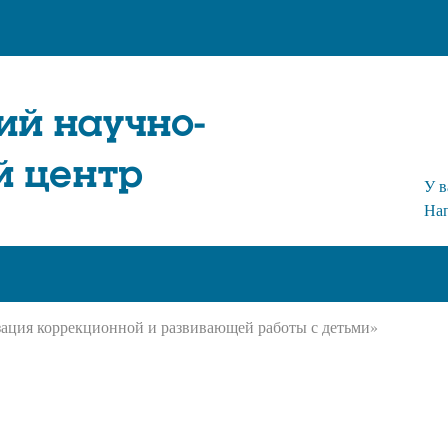
ий научно-
й центр
У в
На
зация коррекционной и развивающей работы с детьми»