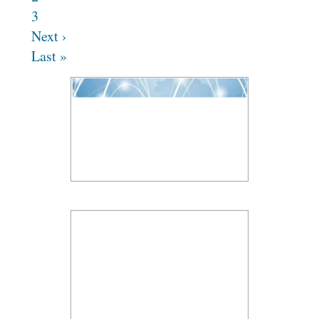
3
Next ›
Last »