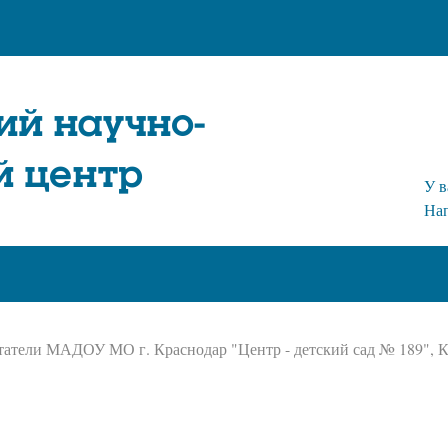
ий научно-
й центр
У в
На
атели МАДОУ МО г. Краснодар "Центр - детский сад № 189", Ко