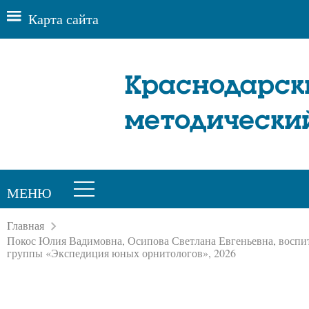
Карта сайта
Краснодарск
методически
МЕНЮ
Главная
Покос Юлия Вадимовна, Осипова Светлана Евгеньевна, воспит
группы «Экспедиция юных орнитологов», 2026