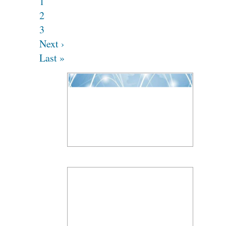
1
2
3
Next ›
Last »