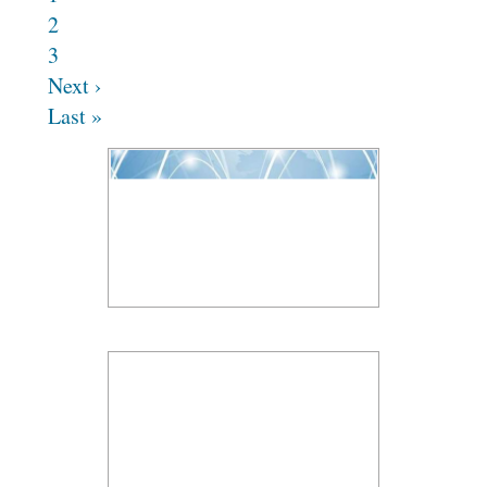
2
3
Next ›
Last »