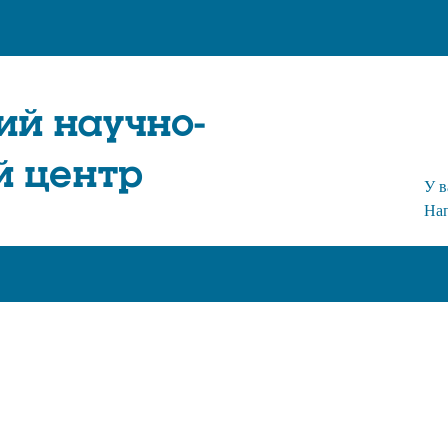
ий научно-
й центр
У в
На